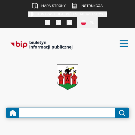
MAPA STRONY
INSTRUKCJA
KONTRAST DLA OSÓB SŁABOWIDZĄCYCH
PL
biuletyn
informacji publicznej