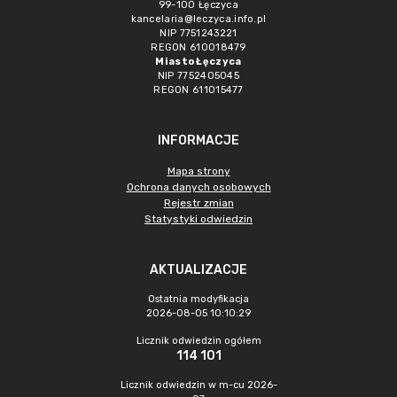
99-100 Łęczyca
kancelaria@leczyca.info.pl
NIP 7751243221
REGON 610018479
Miasto Łęczyca
NIP 7752405045
REGON 611015477
INFORMACJE
Mapa strony
Ochrona danych osobowych
Rejestr zmian
Statystyki odwiedzin
AKTUALIZACJE
Ostatnia modyfikacja
2026-08-05 10:10:29
Licznik odwiedzin ogółem
114 101
Licznik odwiedzin w m-cu 2026-