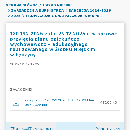
STRONA GŁÓWNA
URZĄD MIEJSKI
ZARZĄDZENIA BURMISTRZA
KADENCJA 2024-2029
120.192.2025 Z DN. 29.12.2025 R. W SPRAWIE PRZYJĘCIA PLANU OPIEKUŃCZO -WYCHOWAWCZO - EDUKACYJNEGO REALIZOWANEGO W ŻŁOBKU MIEJSKIM W ŁĘCZYCY
2025
120.192.2025 z dn. 29.12.2025 r. w sprawie
przyjęcia planu opiekuńczo -
wychowawczo - edukacyjnego
realizowanego w Żłobku Miejskim
w Łęczycy
2025-12-29 13:09
ZAŁĄCZNIKI
Zarządzenie.120.192.2025.2025-12-29 Plan
493.88 KB
OWE 2026.pdf
DRUKUJ
ZAPISZ DO PDF
METRYCZKA