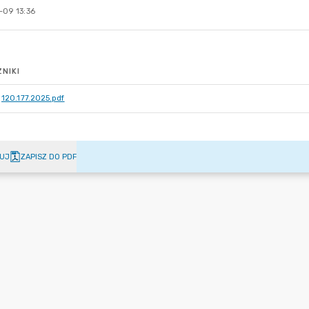
-09 13:36
NIKI
120.177.2025.pdf
UJ
ZAPISZ DO PDF