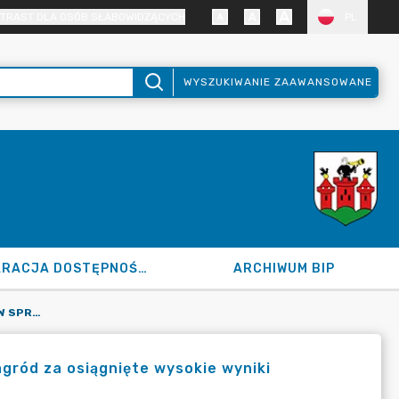
TRAST DLA OSÓB SŁABOWIDZĄCYCH
PL
WYSZUKIWANIE ZAAWANSOWANE
DEKLARACJA DOSTĘPNOŚCI
ARCHIWUM BIP
120.177.2025 Z DN. 09.12.2025 R. W SPRAWIE PRZYZNANIA NAGRÓD ZA OSIĄGNIĘTE WYSOKIE WYNIKI SPORTOWE
agród za osiągnięte wysokie wyniki