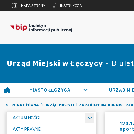
MAPA STRONY
INSTRUKCJA
biuletyn
informacji publicznej
Urząd Miejski w Łęczycy
- Biulet
MIASTO ŁĘCZYCA
URZĄD MI
STRONA GŁÓWNA
URZĄD MIEJSKI
ZARZĄDZENIA BURMISTRZA
AKTUALNOŚCI
120.1
spor
AKTY PRAWNE