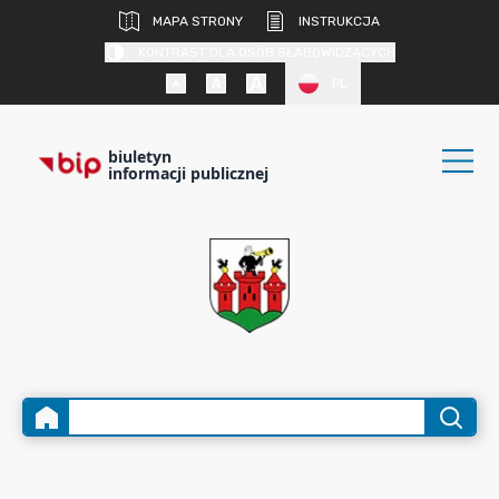
MAPA STRONY
INSTRUKCJA
KONTRAST DLA OSÓB SŁABOWIDZĄCYCH
PL
biuletyn
informacji publicznej