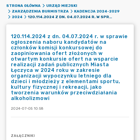
STRONA GŁÓWNA
URZĄD MIEJSKI
ZARZĄDZENIA BURMISTRZA
KADENCJA 2024-2029
120.114.2024 Z DN. 04.07.2024 R. W SPRAWIE OGŁOSZENIA NABORU KANDYDATÓW NA CZŁONKÓW KOMISJI KONKURSOWEJ DO ZAOPINIOWANIA OFERT ZŁOŻONYCH W OTWARTYM KONKURSIE OFERT NA WSPARCIE REALIZACJI ZADAŃ PUBLICZNYCH MIASTA ŁĘCZYCA W 2024 ROKU W ZAKRESIE ORGANIZACJI WYPOCZYNKU LETNIEGO DLA DZIECI I MŁODZIEŻY Z ELEMENTAMI SPORTU, KULTURY FIZYCZNEJ I REKREACJI, JAKO TWORZENIA WARUNKÓW PRZECIWDZIAŁANIA ALKOHOLIZMOWI
2024
120.114.2024 z dn. 04.07.2024 r. w sprawie
ogłoszenia naboru kandydatów na
członków komisji konkursowej do
zaopiniowania ofert złożonych w
otwartym konkursie ofert na wsparcie
realizacji zadań publicznych Miasta
Łęczyca w 2024 roku w zakresie
organizacji wypoczynku letniego dla
dzieci i młodzieży z elementami sportu,
kultury fizycznej i rekreacji, jako
tworzenia warunków przeciwdziałania
alkoholizmowi
2024-07-05 10:58
ZAŁĄCZNIKI