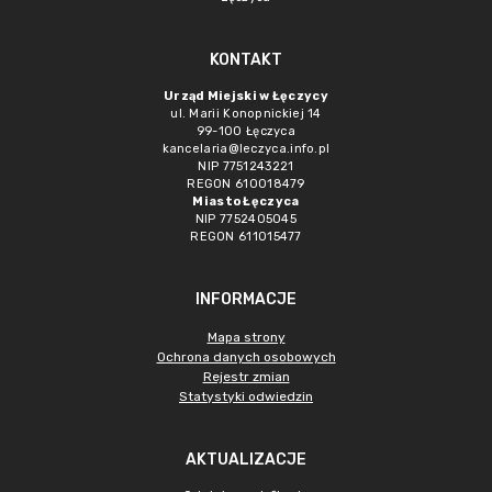
KONTAKT
Urząd Miejski w Łęczycy
ul. Marii Konopnickiej 14
99-100 Łęczyca
kancelaria@leczyca.info.pl
NIP 7751243221
REGON 610018479
Miasto Łęczyca
NIP 7752405045
REGON 611015477
INFORMACJE
Mapa strony
Ochrona danych osobowych
Rejestr zmian
Statystyki odwiedzin
AKTUALIZACJE