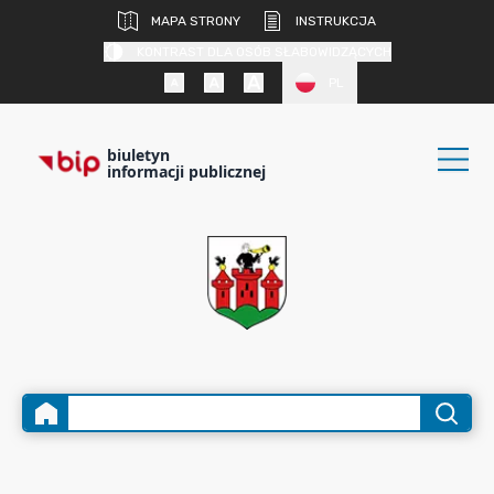
MAPA STRONY
INSTRUKCJA
KONTRAST DLA OSÓB SŁABOWIDZĄCYCH
PL
biuletyn
informacji publicznej