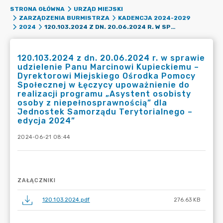
STRONA GŁÓWNA
URZĄD MIEJSKI
ZARZĄDZENIA BURMISTRZA
KADENCJA 2024-2029
120.103.2024 Z DN. 20.06.2024 R. W SPRAWIE UDZIELENIE PANU MARCINOWI KUPIECKIEMU – DYREKTOROWI MIEJSKIEGO OŚRODKA POMOCY SPOŁECZNEJ W ŁĘCZYCY UPOWAŻNIENIE DO REALIZACJI PROGRAMU „ASYSTENT OSOBISTY OSOBY Z NIEPEŁNOSPRAWNOŚCIĄ” DLA JEDNOSTEK SAMORZĄDU TERYTORIALNEGO – EDYCJA 2024”
2024
120.103.2024 z dn. 20.06.2024 r. w sprawie
udzielenie Panu Marcinowi Kupieckiemu –
Dyrektorowi Miejskiego Ośrodka Pomocy
Społecznej w Łęczycy upoważnienie do
realizacji programu „Asystent osobisty
osoby z niepełnosprawnością” dla
Jednostek Samorządu Terytorialnego –
edycja 2024”
2024-06-21 08:44
ZAŁĄCZNIKI
120.103.2024.pdf
276.63 KB