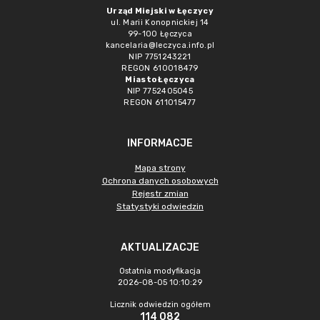
Urząd Miejski w Łęczycy
ul. Marii Konopnickiej 14
99-100 Łęczyca
kancelaria@leczyca.info.pl
NIP 7751243221
REGON 610018479
Miasto Łęczyca
NIP 7752405045
REGON 611015477
INFORMACJE
Mapa strony
Ochrona danych osobowych
Rejestr zmian
Statystyki odwiedzin
AKTUALIZACJE
Ostatnia modyfikacja
2026-08-05 10:10:29
Licznik odwiedzin ogółem
114 082