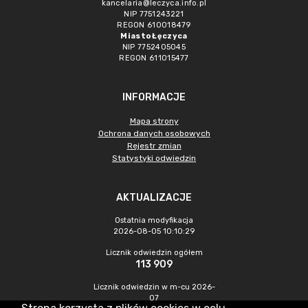
kancelaria@leczyca.info.pl
NIP 7751243221
REGON 610018479
Miasto Łęczyca
NIP 7752405045
REGON 611015477
INFORMACJE
Mapa strony
Ochrona danych osobowych
Rejestr zmian
Statystyki odwiedzin
AKTUALIZACJE
Ostatnia modyfikacja
2026-08-05 10:10:29
Licznik odwiedzin ogółem
113 909
Licznik odwiedzin w m-cu 2026-
07