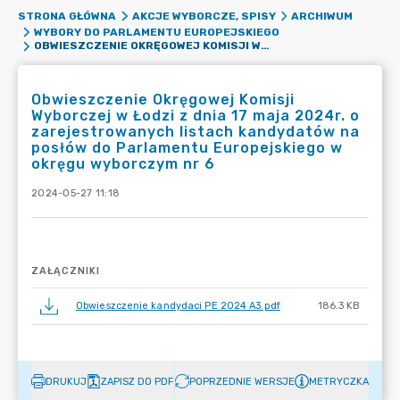
STRONA GŁÓWNA
AKCJE WYBORCZE, SPISY
ARCHIWUM
WYBORY DO PARLAMENTU EUROPEJSKIEGO
OBWIESZCZENIE OKRĘGOWEJ KOMISJI WYBORCZEJ W ŁODZI Z DNIA 17 MAJA 2024R. O ZAREJESTROWANYCH LISTACH KANDYDATÓW NA POSŁÓW DO PARLAMENTU EUROPEJSKIEGO W OKRĘGU WYBORCZYM NR 6
Obwieszczenie Okręgowej Komisji
Wyborczej w Łodzi z dnia 17 maja 2024r. o
zarejestrowanych listach kandydatów na
posłów do Parlamentu Europejskiego w
okręgu wyborczym nr 6
2024-05-27 11:18
ZAŁĄCZNIKI
Obwieszczenie kandydaci PE 2024 A3.pdf
186.3 KB
DRUKUJ
ZAPISZ DO PDF
POPRZEDNIE WERSJE
METRYCZKA