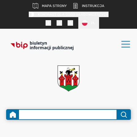
MAPA STRONY
INSTRUKCJA
KONTRAST DLA OSÓB SŁABOWIDZĄCYCH
PL
biuletyn
informacji publicznej