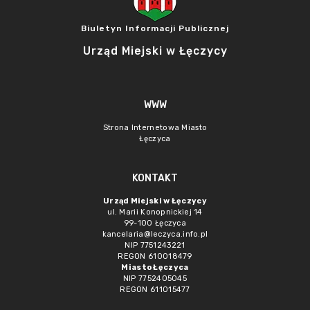
Biuletyn Informacji Publicznej
Urząd Miejski w Łęczycy
WWW
Strona Internetowa Miasto
Łęczyca
KONTAKT
Urząd Miejski w Łęczycy
ul. Marii Konopnickiej 14
99-100 Łęczyca
kancelaria@leczyca.info.pl
NIP 7751243221
REGON 610018479
Miasto Łęczyca
NIP 7752405045
REGON 611015477