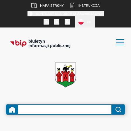
MAPA STRONY
INSTRUKCJA
KONTRAST DLA OSÓB SŁABOWIDZĄCYCH
PL
biuletyn
informacji publicznej