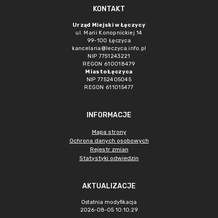
KONTAKT
Urząd Miejski w Łęczycy
ul. Marii Konopnickiej 14
99-100 Łęczyca
kancelaria@leczyca.info.pl
NIP 7751243221
REGON 610018479
Miasto Łęczyca
NIP 7752405045
REGON 611015477
INFORMACJE
Mapa strony
Ochrona danych osobowych
Rejestr zmian
Statystyki odwiedzin
AKTUALIZACJE
Ostatnia modyfikacja
2026-08-05 10:10:29