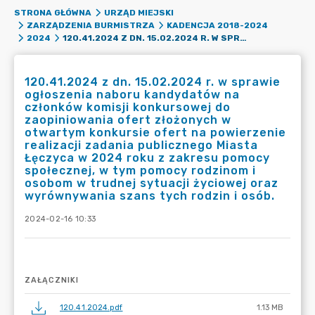
STRONA GŁÓWNA
URZĄD MIEJSKI
ZARZĄDZENIA BURMISTRZA
KADENCJA 2018-2024
120.41.2024 Z DN. 15.02.2024 R. W SPRAWIE OGŁOSZENIA NABORU KANDYDATÓW NA CZŁONKÓW KOMISJI KONKURSOWEJ DO ZAOPINIOWANIA OFERT ZŁOŻONYCH W OTWARTYM KONKURSIE OFERT NA POWIERZENIE REALIZACJI ZADANIA PUBLICZNEGO MIASTA ŁĘCZYCA W 2024 ROKU Z ZAKRESU POMOCY SPOŁECZNEJ, W TYM POMOCY RODZINOM I OSOBOM W TRUDNEJ SYTUACJI ŻYCIOWEJ ORAZ WYRÓWNYWANIA SZANS TYCH RODZIN I OSÓB.
2024
120.41.2024 z dn. 15.02.2024 r. w sprawie
ogłoszenia naboru kandydatów na
członków komisji konkursowej do
zaopiniowania ofert złożonych w
otwartym konkursie ofert na powierzenie
realizacji zadania publicznego Miasta
Łęczyca w 2024 roku z zakresu pomocy
społecznej, w tym pomocy rodzinom i
osobom w trudnej sytuacji życiowej oraz
wyrównywania szans tych rodzin i osób.
2024-02-16 10:33
ZAŁĄCZNIKI
120.41.2024.pdf
1.13 MB