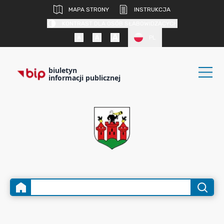
MAPA STRONY
INSTRUKCJA
KONTRAST DLA OSÓB SŁABOWIDZĄCYCH
PL
biuletyn
informacji publicznej