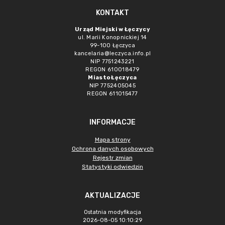
KONTAKT
Urząd Miejski w Łęczycy
ul. Marii Konopnickiej 14
99-100 Łęczyca
kancelaria@leczyca.info.pl
NIP 7751243221
REGON 610018479
Miasto Łęczyca
NIP 7752405045
REGON 611015477
INFORMACJE
Mapa strony
Ochrona danych osobowych
Rejestr zmian
Statystyki odwiedzin
AKTUALIZACJE
Ostatnia modyfikacja
2026-08-05 10:10:29