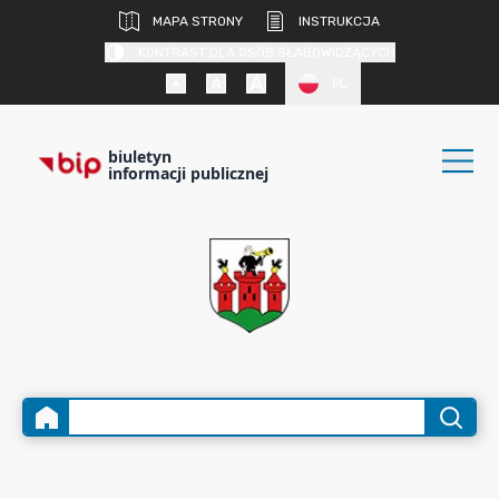
MAPA STRONY
INSTRUKCJA
KONTRAST DLA OSÓB SŁABOWIDZĄCYCH
PL
biuletyn
informacji publicznej