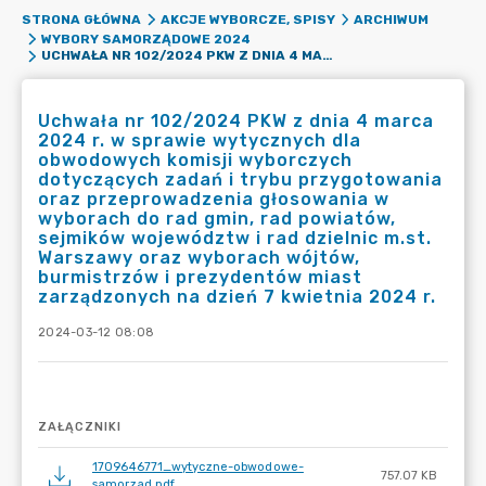
STRONA GŁÓWNA
AKCJE WYBORCZE, SPISY
ARCHIWUM
WYBORY SAMORZĄDOWE 2024
UCHWAŁA NR 102/2024 PKW Z DNIA 4 MARCA 2024 R. W SPRAWIE WYTYCZNYCH DLA OBWODOWYCH KOMISJI WYBORCZYCH DOTYCZĄCYCH ZADAŃ I TRYBU PRZYGOTOWANIA ORAZ PRZEPROWADZENIA GŁOSOWANIA W WYBORACH DO RAD GMIN, RAD POWIATÓW, SEJMIKÓW WOJEWÓDZTW I RAD DZIELNIC M.ST. WARSZAWY ORAZ WYBORACH WÓJTÓW, BURMISTRZÓW I PREZYDENTÓW MIAST ZARZĄDZONYCH NA DZIEŃ 7 KWIETNIA 2024 R.
Uchwała nr 102/2024 PKW z dnia 4 marca
2024 r. w sprawie wytycznych dla
obwodowych komisji wyborczych
dotyczących zadań i trybu przygotowania
oraz przeprowadzenia głosowania w
wyborach do rad gmin, rad powiatów,
sejmików województw i rad dzielnic m.st.
Warszawy oraz wyborach wójtów,
burmistrzów i prezydentów miast
zarządzonych na dzień 7 kwietnia 2024 r.
2024-03-12 08:08
ZAŁĄCZNIKI
1709646771_wytyczne-obwodowe-
757.07 KB
samorzad.pdf