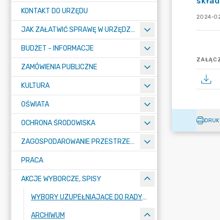
skład
KONTAKT DO URZĘDU
2024-02
JAK ZAŁATWIĆ SPRAWĘ W URZĘDZIE
BUDŻET - INFORMACJE
ZAŁĄCZ
ZAMÓWIENIA PUBLICZNE
KULTURA
OŚWIATA
DRUK
OCHRONA ŚRODOWISKA
ZAGOSPODAROWANIE PRZESTRZENNE
PRACA
AKCJE WYBORCZE, SPISY
WYBORY UZUPEŁNIAJĄCE DO RADY MIEJSKIEJ W ŁĘCZYCY
ARCHIWUM