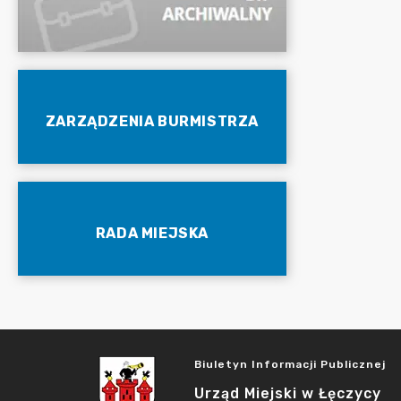
ZARZĄDZENIA BURMISTRZA
RADA MIEJSKA
Biuletyn Informacji Publicznej
Urząd Miejski w Łęczycy