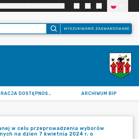
TRAST DLA OSÓB SŁABOWIDZĄCYCH
PL
WYSZUKIWANIE ZAAWANSOWANE
DEKLARACJA DOSTĘPNOŚCI
ARCHIWUM BIP
łanej w celu przeprowadzenia wyborów
ych na dzien 7 kwietnia 2024 r. o