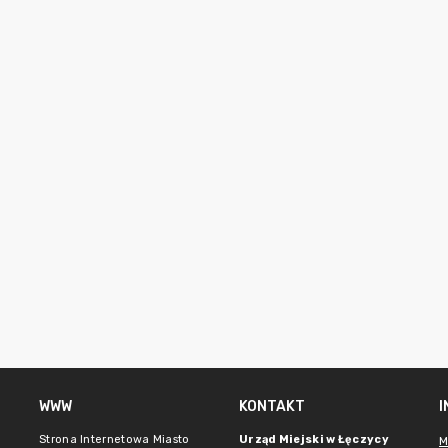
WWW
KONTAKT
Strona Internetowa Miasto
Urząd Miejski w Łęczycy
M