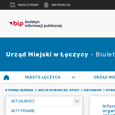
MAPA STRONY
INSTRUKCJA
biuletyn
informacji publicznej
Urząd Miejski w Łęczycy
- Biulet
MIASTO ŁĘCZYCA
URZĄD MI
STRONA GŁÓWNA
AKCJE WYBORCZE, SPISY
ARCHIWUM
WYBO
AKTUALNOŚCI
Infor
organ
AKTY PRAWNE