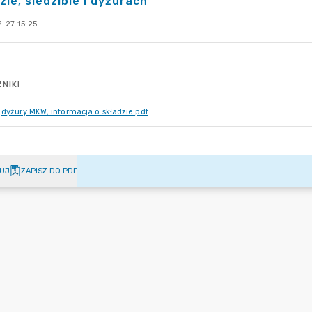
zie, siedzibie i dyżurach
-27 15:25
NIKI
dyżury MKW, informacja o składzie.pdf
UJ
ZAPISZ DO PDF