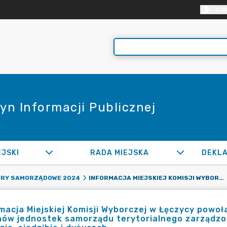
KON
yn Informacji Publicznej
EJSKI
RADA MIEJSKA
INFORMACJA MIEJSKIEJ KOMISJI WYBORCZEJ W ŁĘCZYCY POWOŁANEJ W CELU PRZEPROWADZENIA WYBORÓW ORGANÓW JEDNOSTEK SAMORZĄDU TERYTORIALNEGO ZARZĄDZONYCH NA DZIEN 7 KWIETNIA 2024 R. O SKŁADZIE, SIEDZIBIE I DYŻURACH
RY SAMORZĄDOWE 2024
macja Miejskiej Komisji Wyborczej w Łęczycy powo
ów jednostek samorządu terytorialnego zarządzon