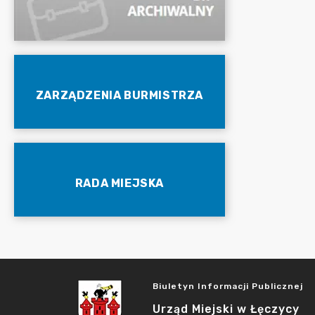
ZARZĄDZENIA BURMISTRZA
RADA MIEJSKA
Biuletyn Informacji Publicznej
Urząd Miejski w Łęczycy