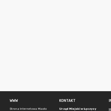
WWW
KONTAKT
Strona Internetowa Miasto
Urząd Miejski w Łęczycy
M