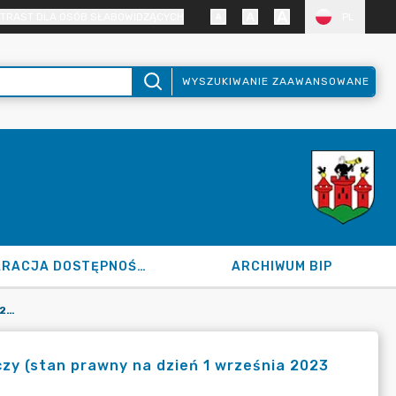
TRAST DLA OSÓB SŁABOWIDZĄCYCH
PL
WYSZUKIWANIE ZAAWANSOWANE
DEKLARACJA DOSTĘPNOŚCI
ARCHIWUM BIP
WYCIĄG Z USTAWY Z DNIA 5 STYCZNIA 2011 R. KODEKS WYBORCZY (STAN PRAWNY NA DZIEŃ 1 WRZEŚNIA 2023 R.) - TEKST UJEDNOLICONY W KRAJOWYM BIURZE WYBORCZYM
czy (stan prawny na dzień 1 września 2023