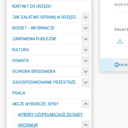
2023-09
KONTAKT DO URZĘDU
JAK ZAŁATWIĆ SPRAWĘ W URZĘDZIE
BUDŻET - INFORMACJE
ZAŁĄCZ
ZAMÓWIENIA PUBLICZNE
KULTURA
OŚWIATA
DRUK
OCHRONA ŚRODOWISKA
ZAGOSPODAROWANIE PRZESTRZENNE
PRACA
AKCJE WYBORCZE, SPISY
WYBORY UZUPEŁNIAJĄCE DO RADY MIEJSKIEJ W ŁĘCZYCY
ARCHIWUM