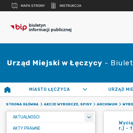
MAPA STRONY
INSTRUKCJA
biuletyn
informacji publicznej
Urząd Miejski w Łęczycy
- Biulet
MIASTO ŁĘCZYCA
URZĄD MI
STRONA GŁÓWNA
AKCJE WYBORCZE, SPISY
ARCHIWUM
WYBO
AKTUALNOŚCI
Wycią
r.) -
AKTY PRAWNE