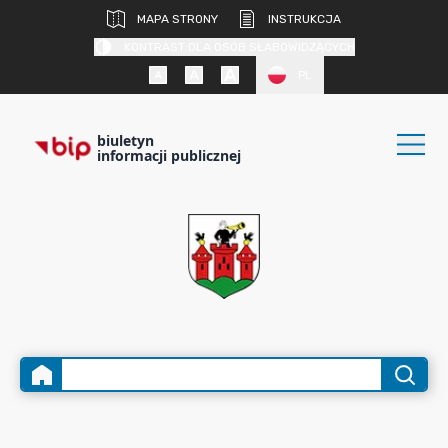
MAPA STRONY
INSTRUKCJA
KONTRAST DLA OSÓB SŁABOWIDZĄCYCH
PL
biuletyn
informacji publicznej