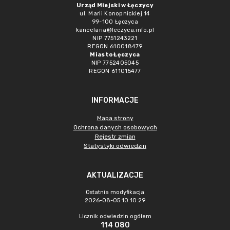
Urząd Miejski w Łęczycy
ul. Marii Konopnickiej 14
99-100 Łęczyca
kancelaria@leczyca.info.pl
NIP 7751243221
REGON 610018479
Miasto Łęczyca
NIP 7752405045
REGON 611015477
INFORMACJE
Mapa strony
Ochrona danych osobowych
Rejestr zmian
Statystyki odwiedzin
AKTUALIZACJE
Ostatnia modyfikacja
2026-08-05 10:10:29
Licznik odwiedzin ogółem
114 080