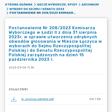
STRONA GŁÓWNA
AKCJE WYBORCZE, SPISY
ARCHIWUM
WYBORY DO SEJMU I SENATU 2023
POSTANOWIENIE NR 208/2023 KOMISARZA WYBORCZEGO W ŁODZI II Z DNIA 31 SIERPNIA 2023R. W SPRAWIE UTWORZENIA ODRĘBNYCH OBWODÓW GŁOSOWANIA W MIEŚCIE ŁĘCZYCA W WYBORACH DO SEJMU RZECZYPOSPOLITEJ POLSKIEJ I DO SENATU RZECZYPOSPOLITEJ POLSKIEJ ZARZĄDZONYCH NA DZIEŃ 15 PAŹDZIERNIKA 2023 R.
Postanowienie Nr 208/2023 Komisarza
Wyborczego w Łodzi II z dnia 31 sierpnia
2023r. w sprawie utworzenia odrębnych
obwodów głosowania w Mieście Łęczyca w
wyborach do Sejmu Rzeczypospolitej
Polskiej i do Senatu Rzeczypospolitej
Polskiej zarządzonych na dzień 15
października 2023 r.
2023-09-04 11:34
ZAŁĄCZNIKI
m. Łęczyca odrębne.pdf
214.7 KB