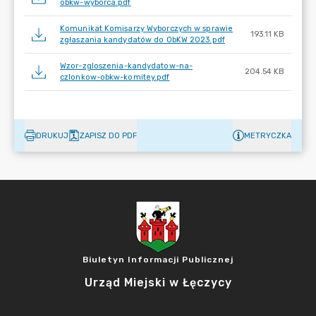
obkw-wyborca.pdf
Komunikat Komisarzy Wyborczych w sprawie
193.11 KB
zgłaszania kandydatów do ObKW 2023.pdf
Wzor-zgloszenia-kandydatow-na-
204.54 KB
czlonkow-obkw-komitey.pdf
DRUKUJ
ZAPISZ DO PDF
METRYCZKA
Biuletyn Informacji Publicznej
Urząd Miejski w Łęczycy