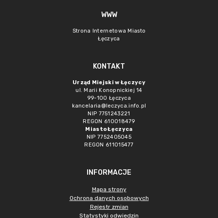
WWW
Strona Internetowa Miasto
Łęczyca
KONTAKT
Urząd Miejski w Łęczycy
ul. Marii Konopnickiej 14
99-100 Łęczyca
kancelaria@leczyca.info.pl
NIP 7751243221
REGON 610018479
Miasto Łęczyca
NIP 7752405045
REGON 611015477
INFORMACJE
Mapa strony
Ochrona danych osobowych
Rejestr zmian
Statystyki odwiedzin