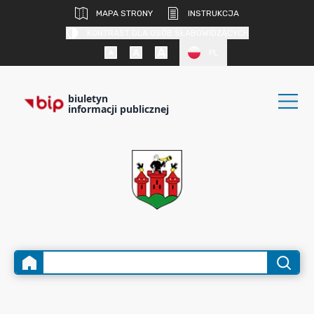
MAPA STRONY
INSTRUKCJA
KONTRAST DLA OSÓB SŁABOWIDZĄCYCH
PL
biuletyn
informacji publicznej