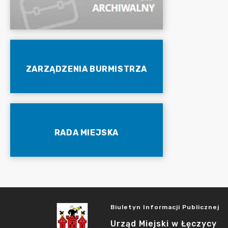
ZARZĄDZENIA BURMISTRZA
RADA MIEJSKA
Biuletyn Informacji Publicznej
Urząd Miejski w Łęczycy