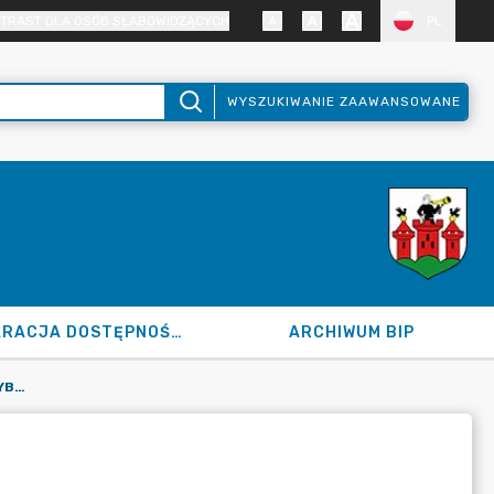
TRAST DLA OSÓB SŁABOWIDZĄCYCH
PL
WYSZUKIWANIE ZAAWANSOWANE
DEKLARACJA DOSTĘPNOŚCI
ARCHIWUM BIP
INFORMACJE PAŃSTWOWEJ KOMISJI WYBORCZEJ