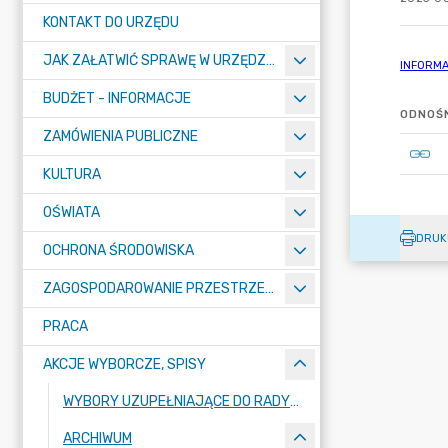
KONTAKT DO URZĘDU
JAK ZAŁATWIĆ SPRAWĘ W URZĘDZIE
BUDŻET - INFORMACJE
ODNOŚN
ZAMÓWIENIA PUBLICZNE
KULTURA
OŚWIATA
DRUK
OCHRONA ŚRODOWISKA
ZAGOSPODAROWANIE PRZESTRZENNE
PRACA
AKCJE WYBORCZE, SPISY
WYBORY UZUPEŁNIAJĄCE DO RADY MIEJSKIEJ W ŁĘCZYCY
ARCHIWUM