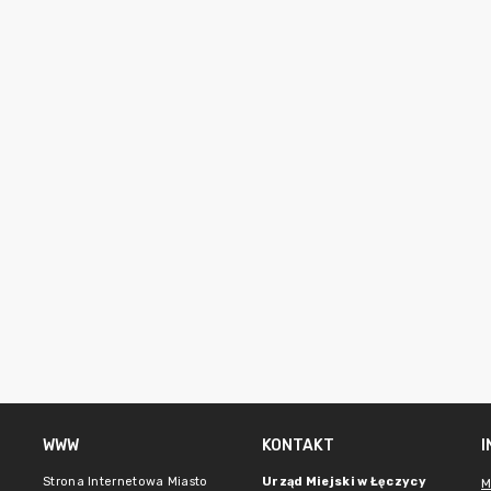
WWW
KONTAKT
Strona Internetowa Miasto
Urząd Miejski w Łęczycy
M