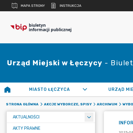
MAPA STRONY
INSTRUKCJA
biuletyn
informacji publicznej
Urząd Miejski w Łęczycy
- Biulet
MIASTO ŁĘCZYCA
URZĄD MI
STRONA GŁÓWNA
AKCJE WYBORCZE, SPISY
ARCHIWUM
WYBO
AKTUALNOŚCI
INFO
AKTY PRAWNE
2023-08