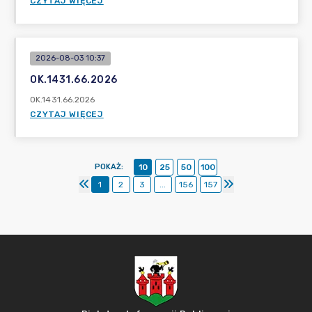
CZYTAJ WIĘCEJ
2026-08-03 10:37
OK.1431.66.2026
OK.1431.66.2026
CZYTAJ WIĘCEJ
POKAŻ
:
10
25
50
100
1
2
3
...
156
157