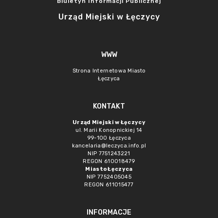
Biuletyn Informacji Publicznej
Urząd Miejski w Łęczycy
WWW
Strona Internetowa Miasto
Łęczyca
KONTAKT
Urząd Miejski w Łęczycy
ul. Marii Konopnickiej 14
99-100 Łęczyca
kancelaria@leczyca.info.pl
NIP 7751243221
REGON 610018479
Miasto Łęczyca
NIP 7752405045
REGON 611015477
INFORMACJE