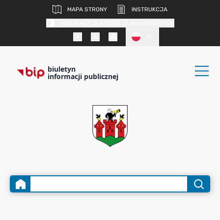
MAPA STRONY
INSTRUKCJA
KONTRAST DLA OSÓB SŁABOWIDZĄCYCH
PL
biuletyn
informacji publicznej