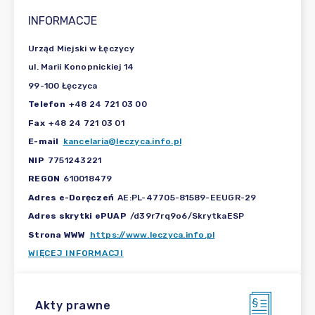
INFORMACJE
Urząd Miejski w Łęczycy
ul. Marii Konopnickiej 14
99-100 Łęczyca
Telefon
+48 24 721 03 00
Fax
+48 24 721 03 01
E-mail
kancelaria@leczyca.info.pl
NIP
7751243221
REGON
610018479
Adres e-Doręczeń
AE:PL-47705-81589-EEUGR-29
Adres skrytki ePUAP
/d39r7rq9o6/SkrytkaESP
Strona WWW
https://www.leczyca.info.pl
WIĘCEJ INFORMACJI
Akty prawne